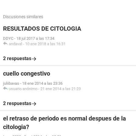
Discusiones similares
RESULTADOS DE CITOLOGIA
DDYC
-
18 jul 2017 a las 17:34
andaval
-
10 ene 2018 a las 16:31
2 respuestas
cuello congestivo
juliibavas
-
18 ene 2014 a las 23:36
usuario anónimo
-
21 ene 2014 a las 21:23
2 respuestas
el retraso de periodo es normal despues de la
citologia?