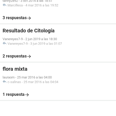
tanny2892
-
3 oct 2014 a las 18:51
Marcillesa
-
4 mar 2016 a las 19:52
3 respuestas
Resultado de Citología
Vanereyes7-9
-
2 jun 2019 a las 18:30
Vanereyes7-9
-
3 jun 2019 a las 01:07
2 respuestas
flora mixta
lauraom
-
25 mar 2016 a las 04:00
c-salinas
-
25 mar 2016 a las 04:04
1 respuesta