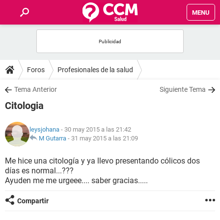
MENU
INICIO
FOROS
Foros
Profesionales de la salud
SALUD
Tema Anterior
Siguiente Tema
Citologia
FAMILIA
leysjohana
- 30 may 2015 a las 21:42
NUTRICIÓN
M Gutarra
-
31 may 2015 a las 21:09
Me hice una citología y ya llevo presentando cólicos dos
BIENESTAR
días es normal...???
Ayuden me me urgeee.... saber gracias.....
SEXUALIDAD
Compartir
GLOSARIO