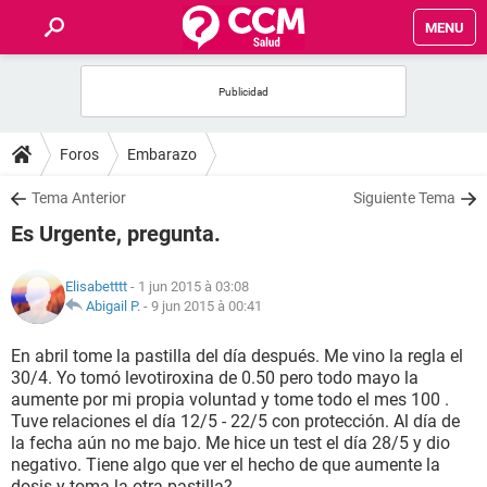
MENU
INICIO
FORUMS
Foros
Embarazo
SALUD
Tema Anterior
Siguiente Tema
Es Urgente, pregunta.
FAMILIA
Elisabetttt
- 1 jun 2015 à 03:08
NUTRICIÓN
Abigail P.
-
9 jun 2015 à 00:41
En abril tome la pastilla del día después. Me vino la regla el
BIENESTAR
30/4. Yo tomó levotiroxina de 0.50 pero todo mayo la
aumente por mi propia voluntad y tome todo el mes 100 .
SEXUALIDAD
Tuve relaciones el día 12/5 - 22/5 con protección. Al día de
la fecha aún no me bajo. Me hice un test el día 28/5 y dio
negativo. Tiene algo que ver el hecho de que aumente la
GLOSARIO
dosis y toma la otra pastilla?