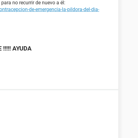
ara no recurrir de nuevo a él:
ontracepcion-de-emergencia-la-pildora-del-dia-
 !!!!! AYUDA