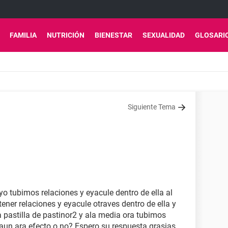
FAMILIA
NUTRICIÓN
BIENESTAR
SEXUALIDAD
GLOSARI
Siguiente Tema
yo tubimos relaciones y eyacule dentro de ella al
ener relaciones y eyacule otraves dentro de ella y
 pastilla de pastinor2 y ala media ora tubimos
a aun ara efecto o no? Espero su respuesta grasias