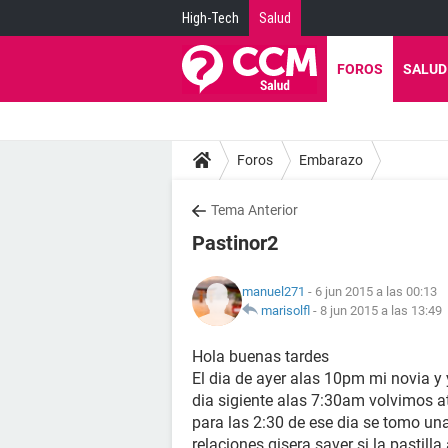
High-Tech
Salud
FOROS
SALUD
Foros
Embarazo
Tema Anterior
Pastinor2
manuel271
- 6 jun 2015 a las 00:13
marisolfl
-
8 jun 2015 a las 13:49
Hola buenas tardes
El dia de ayer alas 10pm mi novia y 
dia sigiente alas 7:30am volvimos at
para las 2:30 de ese dia se tomo una
relaciones qisera saver si la pastill