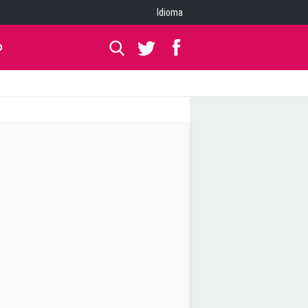
Idioma
O