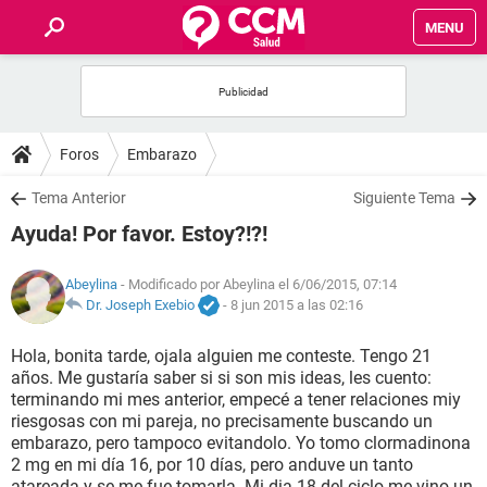
MENU
INICIO
FOROS
Foros
Embarazo
SALUD
Tema Anterior
Siguiente Tema
Ayuda! Por favor. Estoy?!?!
FAMILIA
Abeylina
- Modificado por Abeylina el 6/06/2015, 07:14
NUTRICIÓN
Dr. Joseph Exebio
-
8 jun 2015 a las 02:16
Hola, bonita tarde, ojala alguien me conteste. Tengo 21
BIENESTAR
años. Me gustaría saber si si son mis ideas, les cuento:
terminando mi mes anterior, empecé a tener relaciones miy
SEXUALIDAD
riesgosas con mi pareja, no precisamente buscando un
embarazo, pero tampoco evitandolo. Yo tomo clormadinona
2 mg en mi día 16, por 10 días, pero anduve un tanto
GLOSARIO
atareada y se me fue tomarla. Mi dia 18 del ciclo me.vino un