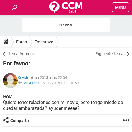
MENU
INICIO
FOROS
Foros
Embarazo
SALUD
Tema Anterior
Siguiente Tema
Por favoor
FAMILIA
Keysh
- 6 jun 2015 a las 22:04
NUTRICIÓN
M Gutarra
-
8 jun 2015 a las 01:50
Hola,
BIENESTAR
Quiero tener relaciones con mi novio, pero tengo miedo de
quedar embarazada? ayudenmeeee?
SEXUALIDAD
Compartir
GLOSARIO