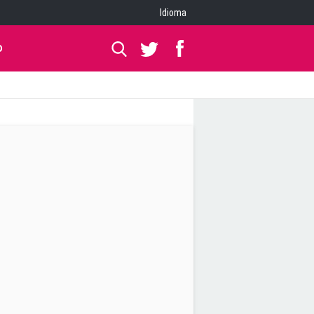
Idioma
O