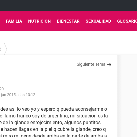
FAMILIA
NUTRICIÓN
BIENESTAR
SEXUALIDAD
GLOSARI
d
Siguiente Tema
:20
 jun 2015 a las 13:12
es asi lo veo yo y espero q pueda aconsejarme o
 llamo franco soy de argentina, mi situacion es la
se de la glande enrojecimiento, algunos puntitos
e hacen llagas en la piel q cubre la glande, creo q
 miro mi pene desde arriba en la parte de arriba a