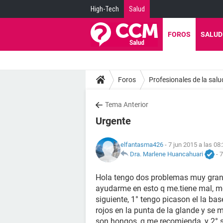
High-Tech
Salud
FOROS
SALUD
Foros
Profesionales de la salu
Tema Anterior
Urgente
elfantasma426
- 7 jun 2015 a las 08
Dra. Marlene Huancahuari
-
7
Hola tengo dos problemas muy grand
ayudarme en esto q me.tiene mal, me
siguiente, 1° tengo picason el la ba
rojos en la punta de la glande y se m
son hongos, q me recomienda, y 2° si