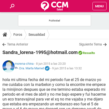
MENU
INICIO
FOROS
Foros
Sexualidad
SALUD
Tema Anterior
Siguiente Tema
Sandra_lorena-1995@hotmail.com
Resuelto
FAMILIA
morena-china
- 8 jun 2015 a las 23:20
NUTRICIÓN
Dra. Marta Marnet
-
9 jun 2015 a las 13:32
hola mi ultima fecha del mi periodo fue el 25 de marzo yo
BIENESTAR
me cuidaba con la marbelon y como la encontre me empece
la minijinon despues que se me termino estaba esperado mi
SEXUALIDAD
periodo en el mes de abril y no me bajo espere y fui hacerme
un eco transvajinal para ver el xq no me vajaba y me dijero
que estaba era empezando un embarazo eso fue el 5 de
GLOSARIO
mayo y el 6 de mayo me despert con un derrame acudi de