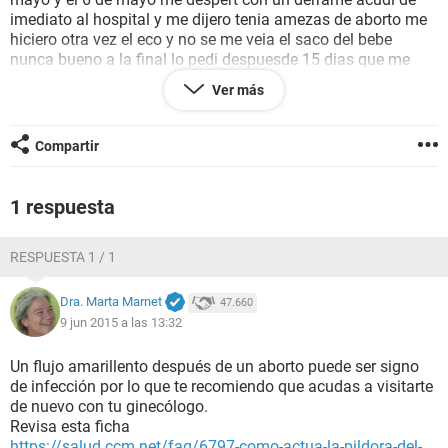
imediato al hospital y me dijero tenia amezas de aborto me
hiciero otra vez el eco y no se me veia el saco del bebe
nunca bueno a la final lo pedi despuesde 15 dias que me
dijeron que tenia que volver y cuando fui era x ya no lo tenia
Ver más
y de hay dure con un sangrado de aproximadamente un mes
exacto y ahora me baja flujo amarillo que puede ser tengo
que acudir a un ginecologo xq puede ser grave o puedo
Compartir
esperar diganme ayudenme x favor
1 respuesta
RESPUESTA 1 / 1
Dra. Marta Marnet
47.660
9 jun 2015 a las 13:32
Un flujo amarillento después de un aborto puede ser signo
de infección por lo que te recomiendo que acudas a visitarte
de nuevo con tu ginecólogo.
Revisa esta ficha
https://salud.ccm.net/faq/6797-como-actua-la-pildora-del-