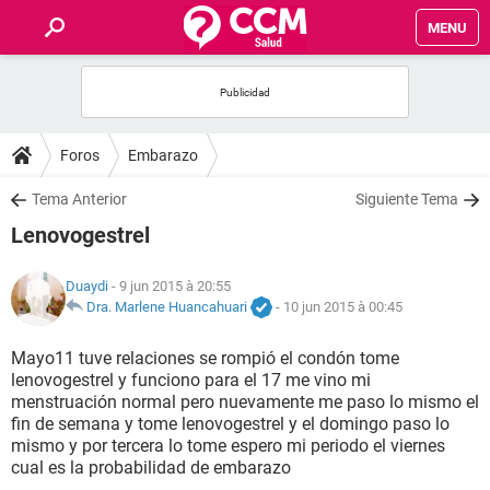
MENU
INICIO
FORUMS
Foros
Embarazo
SALUD
Tema Anterior
Siguiente Tema
Lenovogestrel
FAMILIA
Duaydi
- 9 jun 2015 à 20:55
NUTRICIÓN
Dra. Marlene Huancahuari
-
10 jun 2015 à 00:45
Mayo11 tuve relaciones se rompió el condón tome
BIENESTAR
lenovogestrel y funciono para el 17 me vino mi
menstruación normal pero nuevamente me paso lo mismo el
SEXUALIDAD
fin de semana y tome lenovogestrel y el domingo paso lo
mismo y por tercera lo tome espero mi periodo el viernes
cual es la probabilidad de embarazo
GLOSARIO