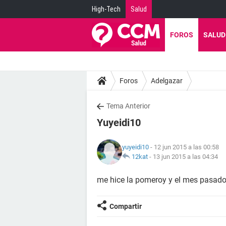
High-Tech
Salud
FOROS
SALUD
Foros
Adelgazar
Tema Anterior
Yuyeidi10
yuyeidi10
- 12 jun 2015 a las 00:58
12kat
-
13 jun 2015 a las 04:34
me hice la pomeroy y el mes pasado
Compartir