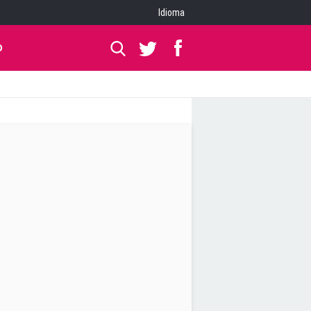
Idioma
O