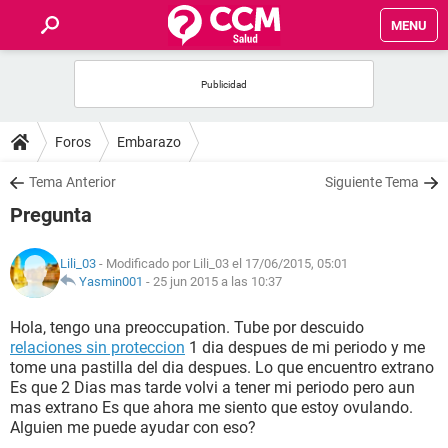
MENU
INICIO
FOROS
Foros
Embarazo
SALUD
Tema Anterior
Siguiente Tema
Pregunta
FAMILIA
Lili_03
- Modificado por Lili_03 el 17/06/2015, 05:01
NUTRICIÓN
Yasmin001
-
25 jun 2015 a las 10:37
Hola, tengo una preoccupation. Tube por descuido
BIENESTAR
relaciones sin proteccion
1 dia despues de mi periodo y me
tome una pastilla del dia despues. Lo que encuentro extrano
SEXUALIDAD
Es que 2 Dias mas tarde volvi a tener mi periodo pero aun
mas extrano Es que ahora me siento que estoy ovulando.
Alguien me puede ayudar con eso?
GLOSARIO