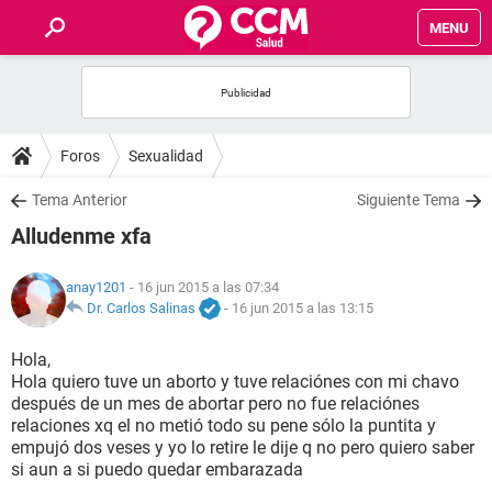
MENU
INICIO
FOROS
Foros
Sexualidad
SALUD
Tema Anterior
Siguiente Tema
Alludenme xfa
FAMILIA
anay1201
- 16 jun 2015 a las 07:34
NUTRICIÓN
Dr. Carlos Salinas
-
16 jun 2015 a las 13:15
Hola,
BIENESTAR
Hola quiero tuve un aborto y tuve relaciónes con mi chavo
después de un mes de abortar pero no fue relaciónes
SEXUALIDAD
relaciones xq el no metió todo su pene sólo la puntita y
empujó dos veses y yo lo retire le dije q no pero quiero saber
si aun a si puedo quedar embarazada
GLOSARIO