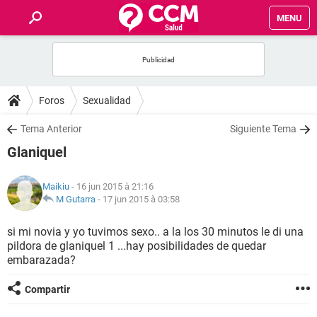
MENU
INICIO
FORUMS
Foros
Sexualidad
SALUD
Tema Anterior
Siguiente Tema
Glaniquel
FAMILIA
Maikiu
- 16 jun 2015 à 21:16
NUTRICIÓN
M Gutarra
-
17 jun 2015 à 03:58
si mi novia y yo tuvimos sexo.. a la los 30 minutos le di una
BIENESTAR
pildora de glaniquel 1 ...hay posibilidades de quedar
embarazada?
SEXUALIDAD
Compartir
GLOSARIO