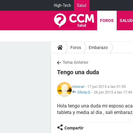
High-Tech
Salud
FOROS
SALUD
Foros
Embarazo
Tema Anterior
Tengo una duda
cinncar
- 17 jun 2015 a las 01:55
Olivia.O.
-
26 jun 2015 a las 17:49
Hola tengo una duda mi esposo aca
tableta y media al dia , sali embar
Compartir