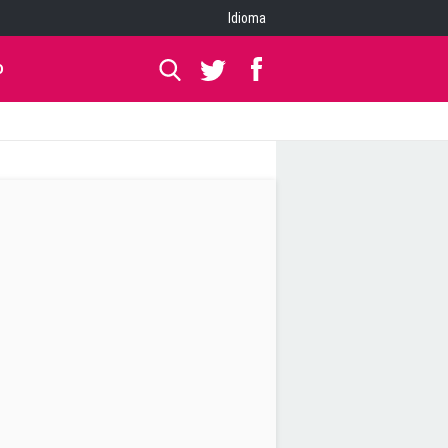
Idioma
O