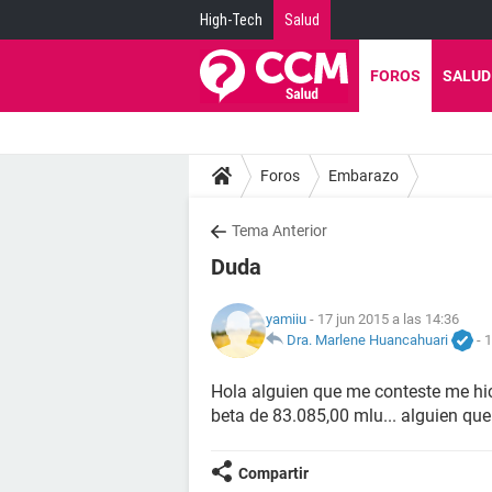
High-Tech
Salud
FOROS
SALUD
Foros
Embarazo
Tema Anterior
Duda
yamiiu
- 17 jun 2015 a las 14:36
Dra. Marlene Huancahuari
-
1
Hola alguien que me conteste me hic
beta de 83.085,00 mlu... alguien qu
Compartir