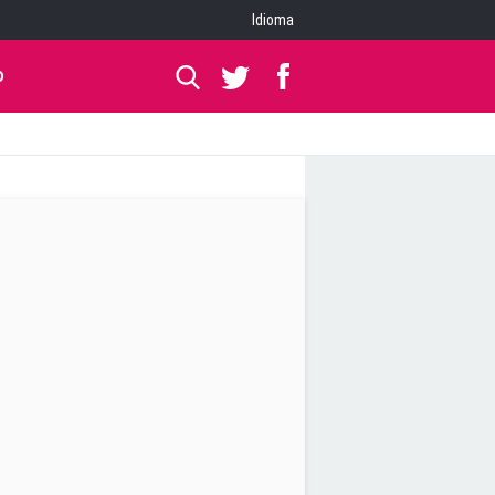
Idioma
O