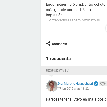
Endometrium 0.5 cm.Dentro del úter
más grande uno de 1.5 cm
impresión
1.Antervertidas útero mymatous
2.multiple Quiste de Naboth
3.Right and left ovary not seen .
aparentemente sintoma de Anemia.
Compartir
1 respuesta
RESPUESTA 1 / 1
Dra. Marlene Huancahuari
17 jun 2015 a las 18:22
Pareces tener el útero en mala posic