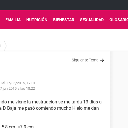
FAMILIA
NUTRICIÓN
BIENESTAR
SEXUALIDAD
GLOSARI
d
Siguiente Tema
 el 17/06/2015, 17:01
7 jun 2015 a las 18:22
ndo me viene la mestruacion se me tarda 13 dias a
na D Baja me pasó comiendo mucho Hielo me dan
× 5,8 cm. ×7.9 cm