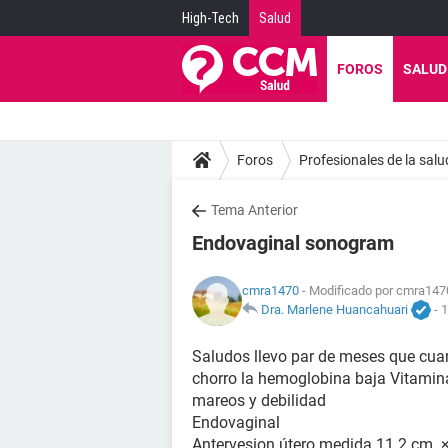
High-Tech
Salud
FOROS
SALUD
Foros
Profesionales de la salu
Tema Anterior
Endovaginal sonogram
cmra1470
- Modificado por cmra1470
Dra. Marlene Huancahuari
-
1
Saludos llevo par de meses que cua
chorro la hemoglobina baja Vitami
mareos y debilidad
Endovaginal
Antervesion útero medida 11.2 cm. 