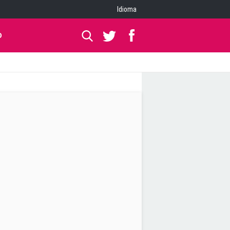
Idioma
O