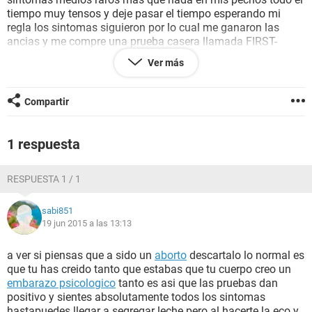
tiempo muy tensos y deje pasar el tiempo esperando mi
regla los sintomas siguieron por lo cual me ganaron las
ancias y me compre una prueba casera llamada FIRST-
RESPONSE me la rialize el dia 8 de junio y me dio positivo el
Ver más
dia 11 acudi a aserme un eco y no salio nada para el dia 13
traia sangrado casi negro y abundante y con dolores de
colicos el cual me duro asta el dia 15 =( el dia 16 me
Compartir
rializeun eco vajinal y no se vio nada mi matris estaba
limpia y mi ginecologo procedio a una prueba de sangre ya
no traia sangrado solo colicos la cual me dio negativo y mi
1 respuesta
ginecologo me dijo que fue un eror en la prueba casera y que
era simplemente mi regla que opinan chicas =(
RESPUESTA 1 / 1
sabi851
19 jun 2015 a las 13:13
a ver si piensas que a sido un
aborto
descartalo lo normal es
que tu has creido tanto que estabas que tu cuerpo creo un
embarazo psicologico
tanto es asi que las pruebas dan
positivo y sientes absolutamente todos los sintomas
hastapuedes llegar a segregar leche pero al hacerte la eco y