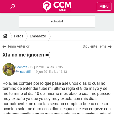
MENU
INICIO
FOROS
Foros
Embarazo
SALUD
Tema Anterior
Siguiente Tema
Xfa no me ignoren =(
FAMILIA
Boonitta
- 19 jun 2015 a las 08:35
NUTRICIÓN
sabi851
-
19 jun 2015 a las 13:13
Hola, les contare por lo que pase ase unos dias lo cual no
BIENESTAR
termino de entender tube mi ultima regla el 8 de mayo y se
me termino el dia 10 del mismo mes obio lo cual me parecio
SEXUALIDAD
muy extraño ya que yo soy muy exacta con mis dias
normalmente me dura las semana completa bueno en esta
ocasion solo me duro esos dias despues de eso empeze con
GLOSARIO
sintomas medios raros mas que nada en mis pechos todo el