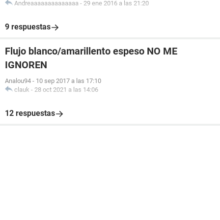
Andreaaaaaaaaaaaaaa
-
29 ene 2016 a las 21:20
9 respuestas
Flujo blanco/amarillento espeso NO ME
IGNOREN
Analou94
-
10 sep 2017 a las 17:10
clauk
-
28 oct 2021 a las 14:06
12 respuestas