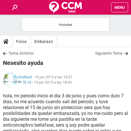
MENU
INICIO
FOROS
Foros
Embarazo
SALUD
Tema Anterior
Siguiente Tema
Nesesito ayuda
FAMILIA
chollsed
- 19 jun 2015 a las 18:27
NUTRICIÓN
fil.15
-
19 jun 2015 a las 18:54
hola, mi periodo inicio el dia 3 de junio y pues como duro 7
BIENESTAR
dias, no me acuerdo cuando sali del periodo, y tuve
relaciones el 15 de junio sin proteccion sera que hay
SEXUALIDAD
posibilidades de quedar embarazada, yo no me cuido pero al
dia siguiente me tome una pastilla en la tarde
anticonceptivo bellafase, sera q asy podre quedar
GLOSARIO
embarazada, alos cuantos dias puedo saber si estoy o no