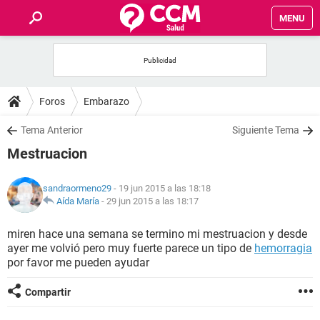
MENU
INICIO
FOROS
Foros
Embarazo
SALUD
Tema Anterior
Siguiente Tema
Mestruacion
FAMILIA
sandraormeno29
- 19 jun 2015 a las 18:18
NUTRICIÓN
Aída María
-
29 jun 2015 a las 18:17
miren hace una semana se termino mi mestruacion y desde
BIENESTAR
ayer me volvió pero muy fuerte parece un tipo de
hemorragia
por favor me pueden ayudar
SEXUALIDAD
Compartir
GLOSARIO