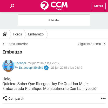
MENU
INICIO
FOROS
Foros
Embarazo
SALUD
Tema Anterior
Siguiente Tema
Embaazo
FAMILIA
Qhenedi
- 22 jun 2015 a las 22:12
NUTRICIÓN
Dr. Joseph Exebio
-
23 jun 2015 a las 01:19
Hola,
BIENESTAR
Quisiera Saber Que Riesgos Hay De Que Una Mujer
Embarazada Planifique Mensualmente Con La Inyección
SEXUALIDAD
Compartir
GLOSARIO