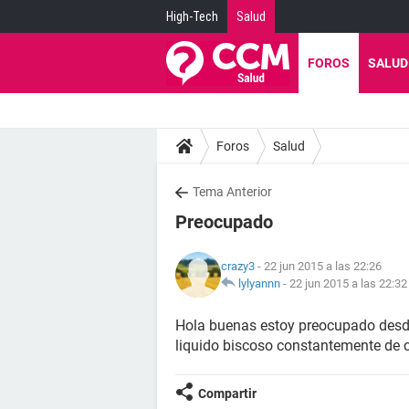
High-Tech
Salud
FOROS
SALUD
Foros
Salud
Tema Anterior
Preocupado
crazy3
- 22 jun 2015 a las 22:26
lylyannn
-
22 jun 2015 a las 22:32
Hola buenas estoy preocupado desde
liquido biscoso constantemente de 
Compartir