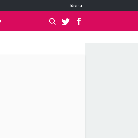
Idioma
O