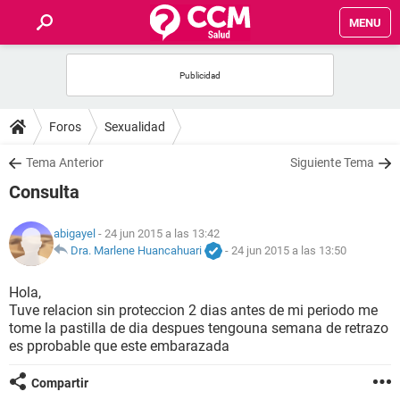
MENU
INICIO
FOROS
Foros
Sexualidad
SALUD
Tema Anterior
Siguiente Tema
Consulta
FAMILIA
abigayel
- 24 jun 2015 a las 13:42
NUTRICIÓN
Dra. Marlene Huancahuari
-
24 jun 2015 a las 13:50
Hola,
BIENESTAR
Tuve relacion sin proteccion 2 dias antes de mi periodo me
tome la pastilla de dia despues tengouna semana de retrazo
SEXUALIDAD
es pprobable que este embarazada
Compartir
GLOSARIO