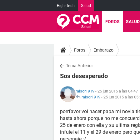
High-Tech
Salud
FOROS
SALUD
Foros
Embarazo
Tema Anterior
Sos desesperado
raisor1919
- 25 jun 2015 a las 04:47
raisor1919
-
25 jun 2015 a las 05
porrfavor voi hacer papa mi novia t
hasta ahora porque no me concuerda 
25 de enero con ella y su ultima reg
infuiel el 11 y el 29 de enero pero qu
personaje :/