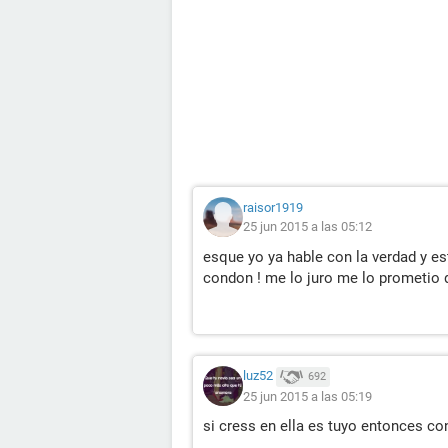
raisor1919
25 jun 2015 a las 05:12
esque yo ya hable con la verdad y e
condon ! me lo juro me lo prometio
luz52
692
25 jun 2015 a las 05:19
si cress en ella es tuyo entonces con