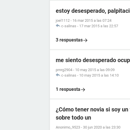
estoy desesperado, palpitaci
joel1112
-
16 mar 2015 a las 07:24
c-salinas
-
17 mar 2015 a las 22:57
3 respuestas
me siento desesperado ocupo
pmrg2904
-
10 may 2015 a las 09:09
c-salinas
-
10 may 2015 a las 14:10
1 respuesta
¿Cómo tener novia si soy un f
sobre todo un
Anonimo_9523
-
30 jun 2020 a las 23:30