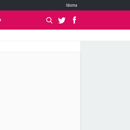
Idioma
O