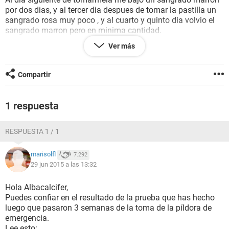
por dos dias, y al tercer dia despues de tomar la pastilla un
sangrado rosa muy poco , y al cuarto y quinto dia volvio el
sangrado marron pero en minima cantidad.
No se si me estoy estresando demaciado con el tema por
Ver más
que siento el vientre inchado , y de vez en cuando un
calambre en el pecho.
AGRADESCO SUS RESPUESTAS INFINITAMENTE
Compartir
GRACIAS
1 respuesta
RESPUESTA 1 / 1
marisolfl
7.292
29 jun 2015 a las 13:32
Hola Albacalcifer,
Puedes confiar en el resultado de la prueba que has hecho
luego que pasaron 3 semanas de la toma de la píldora de
emergencia.
Lee esto: