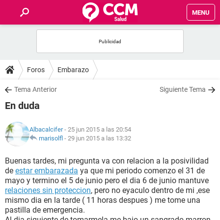
MENU
INICIO
FOROS
Foros
Embarazo
SALUD
Tema Anterior
Siguiente Tema
En duda
FAMILIA
Albacalcifer
- 25 jun 2015 a las 20:54
NUTRICIÓN
marisolfl
-
29 jun 2015 a las 13:32
Buenas tardes, mi pregunta va con relacion a la posivilidad
BIENESTAR
de
estar embarazada
ya que mi periodo comenzo el 31 de
mayo y termino el 5 de junio pero el dia 6 de junio mantuve
SEXUALIDAD
relaciones sin proteccion
, pero no eyaculo dentro de mi ,ese
mismo dia en la tarde ( 11 horas despues ) me tome una
pastilla de emergencia.
GLOSARIO
Al dia siguiente de tomarmela me bajo un sangrado marron