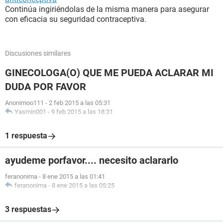
Continúa ingiriéndolas de la misma manera para asegurar
con eficacia su seguridad contraceptiva.
Discusiones similares
GINECOLOGA(O) QUE ME PUEDA ACLARAR MI
DUDA POR FAVOR
Anonimoo111
-
2 feb 2015 a las 05:31
Yasmin001
-
9 feb 2015 a las 18:31
1 respuesta
ayudeme porfavor.... necesito aclararlo
feranonima
-
8 ene 2015 a las 01:41
feranonima
-
8 ene 2015 a las 05:25
3 respuestas