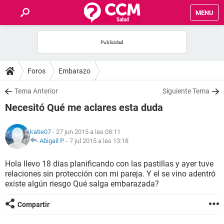
MENU
INICIO
FOROS
Foros
Embarazo
SALUD
Tema Anterior
Siguiente Tema
Necesitó Qué me aclares esta duda
FAMILIA
katie07
- 27 jun 2015 a las 08:11
NUTRICIÓN
Abigail P.
-
7 jul 2015 a las 13:18
Hola llevo 18 dias planificando con las pastillas y ayer tuve
BIENESTAR
relaciones sin protección con mi pareja. Y el se vino adentró
existe algún riesgo Qué salga embarazada?
SEXUALIDAD
Compartir
GLOSARIO