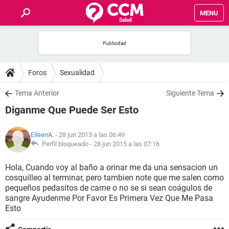
MENU
INICIO
FOROS
Foros
Sexualidad
SALUD
Tema Anterior
Siguiente Tema
Diganme Que Puede Ser Esto
FAMILIA
EileenA.
- 28 jun 2015 a las 06:49
NUTRICIÓN
Perfil bloqueado -
28 jun 2015 a las 07:16
Hola, Cuando voy al baño a orinar me da una sensacion un
BIENESTAR
cosquilleo al terminar, pero tambien note que me salen como
pequeños pedasitos de carne o no se si sean coágulos de
SEXUALIDAD
sangre Ayudenme Por Favor Es Primera Vez Que Me Pasa
Esto
GLOSARIO