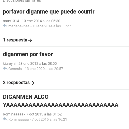
Discusiones similares
porfavor diganme que puede ocurrir
mary1314
-
13 ene 2014 a las 06:30
marlene-ines
-
13 ene 2014 a las 11:27
1 respuesta
diganmen por favor
kiareyni
-
23 ene 2012 a las 08:00
Genesis
-
13 ene 2020 a las 20:57
2 respuestas
DIGANMEN ALGO
YAAAAAAAAAAAAAAAAAAAAAAAAAAAAAA
Rominaaaaa
-
7 oct 2015 a las 01:52
Rominaaaaa
-
7 oct 2015 a las 16:21