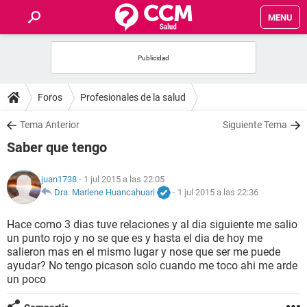
MENU
INICIO
FOROS
Foros
Profesionales de la salud
SALUD
Tema Anterior
Siguiente Tema
Saber que tengo
FAMILIA
juan1738
- 1 jul 2015 a las 22:05
NUTRICIÓN
Dra. Marlene Huancahuari
-
1 jul 2015 a las 22:36
Hace como 3 dias tuve relaciones y al dia siguiente me salio
BIENESTAR
un punto rojo y no se que es y hasta el dia de hoy me
salieron mas en el mismo lugar y nose que ser me puede
SEXUALIDAD
ayudar? No tengo picason solo cuando me toco ahi me arde
un poco
GLOSARIO