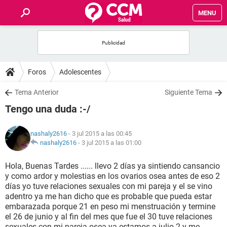
MENU
INICIO
FOROS
Foros
Adolescentes
SALUD
Tema Anterior
Siguiente Tema
Tengo una duda :-/
FAMILIA
nashaly2616
- 3 jul 2015 a las 00:45
NUTRICIÓN
nashaly2616
-
3 jul 2015 a las 01:00
Hola, Buenas Tardes ...... llevo 2 días ya sintiendo cansancio
BIENESTAR
y como ardor y molestias en los ovarios osea antes de eso 2
días yo tuve relaciones sexuales con mi pareja y el se vino
SEXUALIDAD
adentro ya me han dicho que es probable que pueda estar
embarazada porque 21 en peso mi menstruación y termine
el 26 de junio y al fin del mes que fue el 30 tuve relaciones
GLOSARIO
sexuales con mi pareja osea ya estamos a julio 2 y me