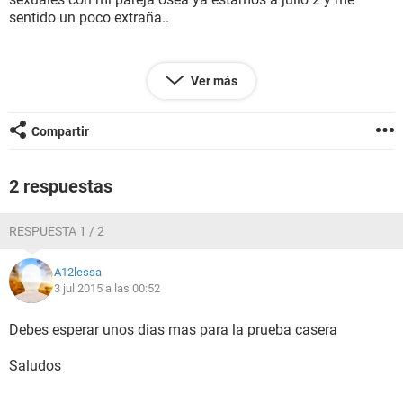
sentido un poco extraña..
quisiera saber si eso es normal o no ??
Ver más
y también quiero saber si puedo hacerme la prueba casera
ahora o no ??
Compartir
2 respuestas
RESPUESTA 1 / 2
A12lessa
3 jul 2015 a las 00:52
Debes esperar unos dias mas para la prueba casera
Saludos