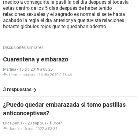
medico a conseguirte la pastilla del día después si todavía
estas dentro de los 5 días después de haber tenido
relaciones sexuales y el sagrado es normal si se te había
acabado la regla el día anterior ya que tuviste relaciones
botaste glóbulos rojos que te quedaban adentro
Discusiones similares
Cuarentena y embarazo
Martina
-
16 dic 2019 à 08:20
Hermanamayor
-
16 dic 2019 à 16:46
3 respuestas
¿Puedo quedar embarazada si tomo pastillas
anticonceptivas?
Erica240517
-
28 sep 2017 à 06:47
Jasmin
-
6 mar 2022 à 03:31