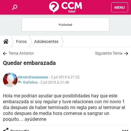
MENU
INICIO
FORUMS
Foros
Adolescentes
SALUD
Tema Anterior
Siguiente Tema
Quedar embarazada
FAMILIA
alexandraaaaaaaa
- 2 jul 2015 à 21:22
NUTRICIÓN
lhafelina
-
2 jul 2015 à 21:48
Hola me podrian ayudar que posibilidades hay que este
BIENESTAR
embarazada si soy regular y tuve relaciones con mi novio 1
dia despues de haber terminado mi regla pero al terminar el
SEXUALIDAD
coito despues de media hora comense a sangrar un
poquito.... ayúdenme
GLOSARIO