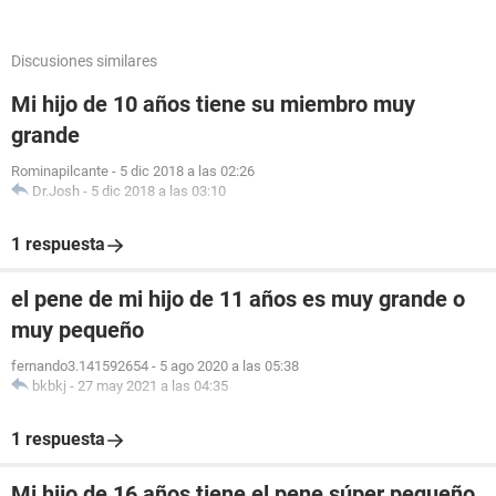
Discusiones similares
Mi hijo de 10 años tiene su miembro muy
grande
Rominapilcante
-
5 dic 2018 a las 02:26
Dr.Josh
-
5 dic 2018 a las 03:10
1 respuesta
el pene de mi hijo de 11 años es muy grande o
muy pequeño
fernando3.141592654
-
5 ago 2020 a las 05:38
bkbkj
-
27 may 2021 a las 04:35
1 respuesta
Mi hijo de 16 años tiene el pene súper pequeño