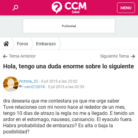
MENU
INICIO
FOROS
Foros
Embarazo
SALUD
Tema Anterior
Siguiente Tema
Hola, tengo una duda enorme sobre lo siguiente
FAMILIA
Victoria_22
- 4 jul 2015 a las 22:02
NUTRICIÓN
ceci212018
-
5 jul 2015 a las 02:35
dra desearia que me contestara ya que me urge saber
BIENESTAR
Tuve relaciones con mi novio hace al rededor de un mes,
tengo 10 dias de atrazo la regla no me a llegado. E tenido un
SEXUALIDAD
ardor en el estomago, nauseas, cansancio. El eyaculo fuera.
Habra probabilidad de embarazo? Es alta o baja la
posibilidad?
GLOSARIO