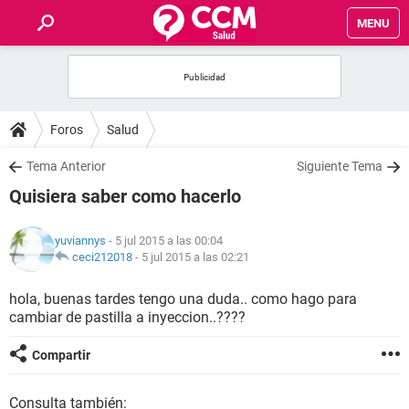
MENU
INICIO
FOROS
Foros
Salud
SALUD
Tema Anterior
Siguiente Tema
Quisiera saber como hacerlo
FAMILIA
yuviannys
- 5 jul 2015 a las 00:04
NUTRICIÓN
ceci212018
-
5 jul 2015 a las 02:21
hola, buenas tardes tengo una duda.. como hago para
BIENESTAR
cambiar de pastilla a inyeccion..????
SEXUALIDAD
Compartir
GLOSARIO
Consulta también: