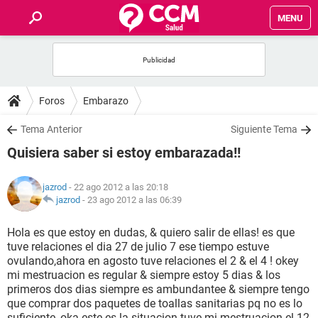
MENU
INICIO
FOROS
Foros
Embarazo
SALUD
Tema Anterior
Siguiente Tema
Quisiera saber si estoy embarazada!!
FAMILIA
jazrod
- 22 ago 2012 a las 20:18
NUTRICIÓN
jazrod
-
23 ago 2012 a las 06:39
Hola es que estoy en dudas, & quiero salir de ellas! es que
BIENESTAR
tuve relaciones el dia 27 de julio 7 ese tiempo estuve
ovulando,ahora en agosto tuve relaciones el 2 & el 4 ! okey
SEXUALIDAD
mi mestruacion es regular & siempre estoy 5 dias & los
primeros dos dias siempre es ambundantee & siempre tengo
que comprar dos paquetes de toallas sanitarias pq no es lo
GLOSARIO
suficiente, oka este es la situacion tuve mi mestruacion el 12