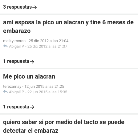
3 respuestas
ami esposa la pico un alacran y tine 6 meses de
embarazo
melky moran
-
25 dic 2012 a las 21:04
Abigail P.
-
25 dic 2012 a las 21:37
1 respuesta
Me pico un alacran
terezamay
-
12 jun 2015 a las 21:25
Abigail P.
-
22 jun 2015 a las 15:35
1 respuesta
quiero saber si por medio del tacto se puede
detectar el embaraz