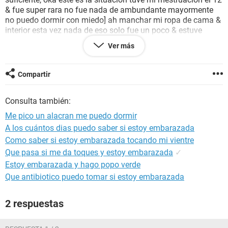
& fue super rara no fue nada de ambundante mayormente
no puedo dormir con miedo] ah manchar mi ropa de cama &
interior esta vez nada de eso solo fue un poco & estuve
como 3 dias nada mas & como 6 dias manchando color
Ver más
rosaa biien claro! yo en mi mente pense wao fue la mejor
mestruacion pq casi no me bajo, pero quisiera saber si es
que tengo la posibilidad de estar embarazada!!!
Compartir
Consulta también:
Me pico un alacran me puedo dormir
A los cuántos dias puedo saber si estoy embarazada
Como saber si estoy embarazada tocando mi vientre
Que pasa si me da toques y estoy embarazada
✓
Estoy embarazada y hago popo verde
Que antibiotico puedo tomar si estoy embarazada
2 respuestas