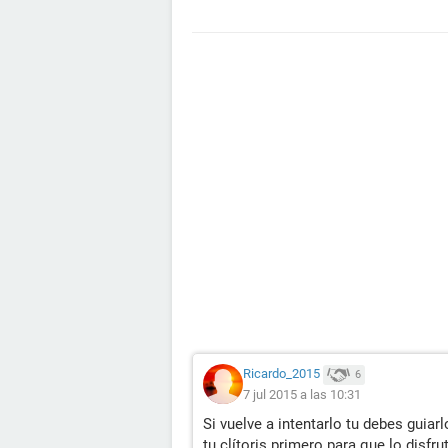
Ricardo_2015
6
7 jul 2015 a las 10:31
Si vuelve a intentarlo tu debes guiar
tu clítoris primero para que lo disfr