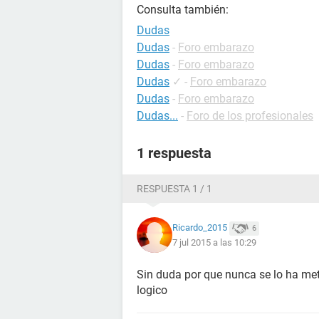
Consulta también:
Dudas
Dudas
-
Foro embarazo
Dudas
-
Foro embarazo
Dudas
✓
-
Foro embarazo
Dudas
-
Foro embarazo
Dudas...
-
Foro de los profesionales
1 respuesta
RESPUESTA 1 / 1
Ricardo_2015
6
7 jul 2015 a las 10:29
Sin duda por que nunca se lo ha me
logico