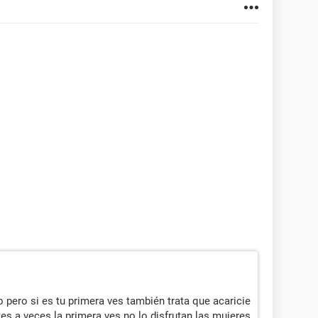
lo pero si es tu primera ves también trata que acaricie
utes a veces la primera ves no lo disfrutan las mujeres