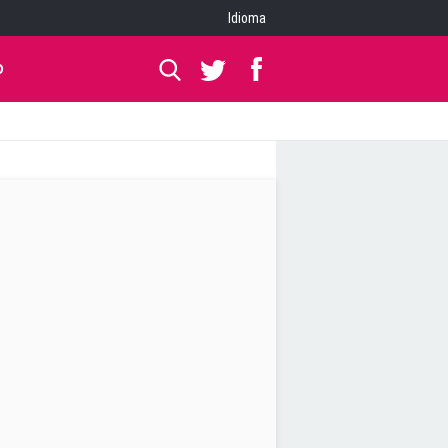
Idioma
O