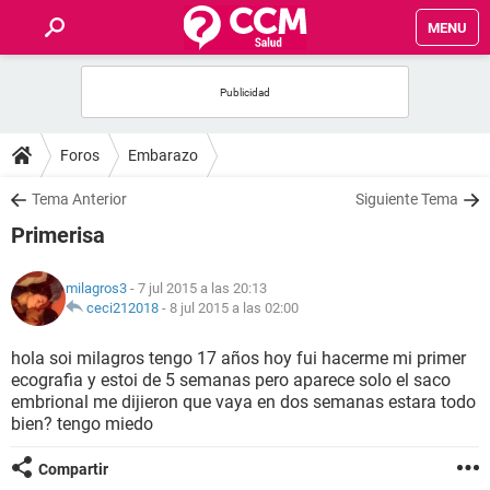
MENU
INICIO
FOROS
Foros
Embarazo
SALUD
Tema Anterior
Siguiente Tema
Primerisa
FAMILIA
milagros3
- 7 jul 2015 a las 20:13
NUTRICIÓN
ceci212018
-
8 jul 2015 a las 02:00
hola soi milagros tengo 17 años hoy fui hacerme mi primer
BIENESTAR
ecografia y estoi de 5 semanas pero aparece solo el saco
embrional me dijieron que vaya en dos semanas estara todo
SEXUALIDAD
bien? tengo miedo
Compartir
GLOSARIO