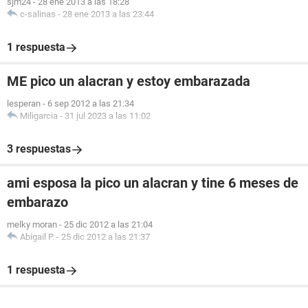
sjm24
-
28 ene 2013 a las 18:28
c-salinas
-
28 ene 2013 a las 23:44
1 respuesta
ME pico un alacran y estoy embarazada
lesperan
-
6 sep 2012 a las 21:34
Miligarcia
-
31 jul 2023 a las 11:02
3 respuestas
ami esposa la pico un alacran y tine 6 meses de
embarazo
melky moran
-
25 dic 2012 a las 21:04
Abigail P.
-
25 dic 2012 a las 21:37
1 respuesta