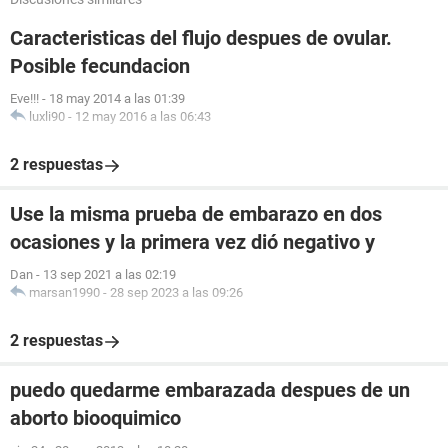
Caracteristicas del flujo despues de ovular.
Posible fecundacion
Eve!!!
-
18 may 2014 a las 01:39
luxli90
-
12 may 2016 a las 06:43
2 respuestas
Use la misma prueba de embarazo en dos
ocasiones y la primera vez dió negativo y
Dan
-
13 sep 2021 a las 02:19
marsan1990
-
28 sep 2023 a las 09:26
2 respuestas
puedo quedarme embarazada despues de un
aborto biooquimico