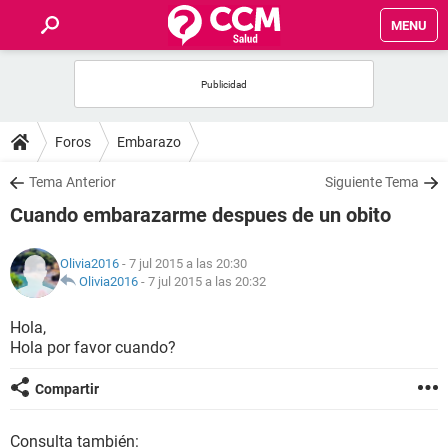
MENU
INICIO
FOROS
Foros
Embarazo
SALUD
Tema Anterior
Siguiente Tema
Cuando embarazarme despues de un obito
FAMILIA
Olivia2016
- 7 jul 2015 a las 20:30
NUTRICIÓN
Olivia2016
-
7 jul 2015 a las 20:32
Hola,
BIENESTAR
Hola por favor cuando?
SEXUALIDAD
Compartir
GLOSARIO
Consulta también: