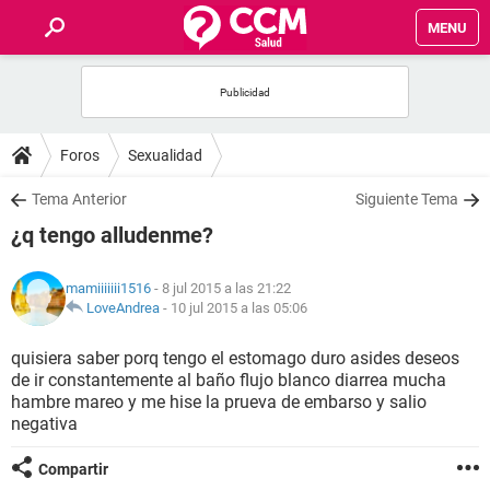
MENU
INICIO
FOROS
Foros
Sexualidad
SALUD
Tema Anterior
Siguiente Tema
¿q tengo alludenme?
FAMILIA
mamiiiiiii1516
- 8 jul 2015 a las 21:22
NUTRICIÓN
LoveAndrea
-
10 jul 2015 a las 05:06
quisiera saber porq tengo el estomago duro asides deseos
BIENESTAR
de ir constantemente al baño flujo blanco diarrea mucha
hambre mareo y me hise la prueva de embarso y salio
SEXUALIDAD
negativa
Compartir
GLOSARIO