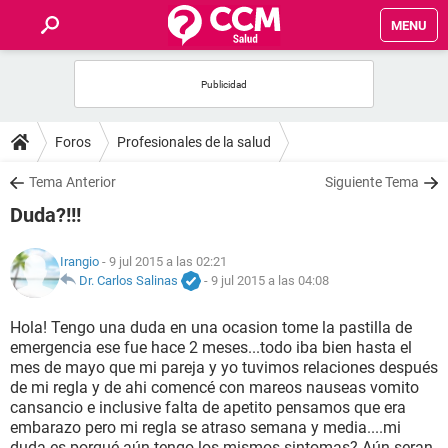
MENU
INICIO
FOROS
Foros
Profesionales de la salud
SALUD
Tema Anterior
Siguiente Tema
Duda?!!!
FAMILIA
Irangio
- 9 jul 2015 a las 02:21
NUTRICIÓN
Dr. Carlos Salinas
-
9 jul 2015 a las 04:08
Hola! Tengo una duda en una ocasion tome la pastilla de
BIENESTAR
emergencia ese fue hace 2 meses...todo iba bien hasta el
mes de mayo que mi pareja y yo tuvimos relaciones después
SEXUALIDAD
de mi regla y de ahi comencé con mareos nauseas vomito
cansancio e inclusive falta de apetito pensamos que era
embarazo pero mi regla se atraso semana y media....mi
GLOSARIO
duda es porqué aún tengo los mismos sintomas? Aún seran