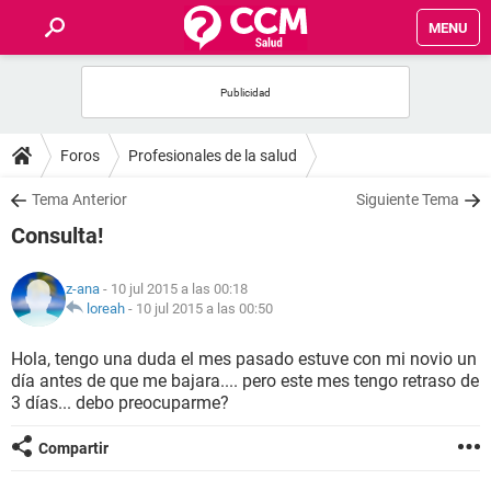
MENU
INICIO
FOROS
Foros
Profesionales de la salud
SALUD
Tema Anterior
Siguiente Tema
Consulta!
FAMILIA
z-ana
- 10 jul 2015 a las 00:18
NUTRICIÓN
loreah
-
10 jul 2015 a las 00:50
Hola, tengo una duda el mes pasado estuve con mi novio un
BIENESTAR
día antes de que me bajara.... pero este mes tengo retraso de
3 días... debo preocuparme?
SEXUALIDAD
Compartir
GLOSARIO