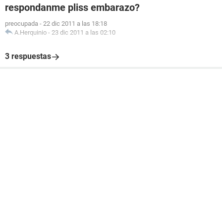
respondanme pliss embarazo?
preocupada
-
22 dic 2011 a las 18:18
A.Herquinio
-
23 dic 2011 a las 02:10
3 respuestas