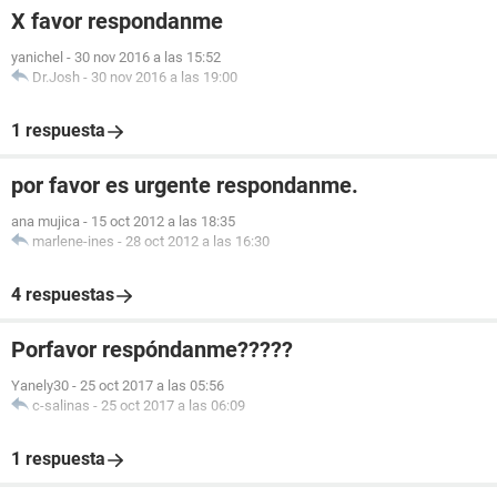
X favor respondanme
yanichel
-
30 nov 2016 a las 15:52
Dr.Josh
-
30 nov 2016 a las 19:00
1 respuesta
por favor es urgente respondanme.
ana mujica
-
15 oct 2012 a las 18:35
marlene-ines
-
28 oct 2012 a las 16:30
4 respuestas
Porfavor respóndanme?????
Yanely30
-
25 oct 2017 a las 05:56
c-salinas
-
25 oct 2017 a las 06:09
1 respuesta