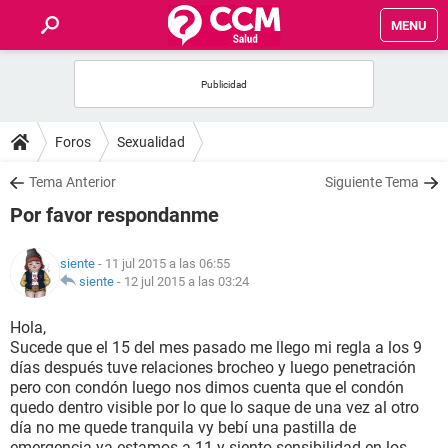
MENU
INICIO
FOROS
Foros
Sexualidad
SALUD
Tema Anterior
Siguiente Tema
Por favor respondanme
FAMILIA
siente
- 11 jul 2015 a las 06:55
NUTRICIÓN
siente
-
12 jul 2015 a las 03:24
Hola,
BIENESTAR
Sucede que el 15 del mes pasado me llego mi regla a los 9
días después tuve relaciones brocheo y luego penetración
SEXUALIDAD
pero con condón luego nos dimos cuenta que el condón
quedo dentro visible por lo que lo saque de una vez al otro
día no me quede tranquila vy bebí una pastilla de
GLOSARIO
emergencia ya estamos a 11 y siento sensibilidad en los