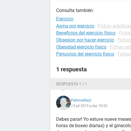
Consulta también:
Ejercicio
Asma por ejercicio
-
Fichas práctica
Beneficios del ejercicio físico
-
Ficha
Obsesion por hacer ejercicio
-
Fichas
Obesidad ejercicio físico
-
Fichas prá
Perjuicios del ejercicio fisico
-
Fichas
1 respuesta
RESPUESTA 1 / 1
PatriciaRazz
13 jul 2015 a las 10:32
Debes parar! Yo estuve nueve meses
horas de boxeo diarias) y el ginecól