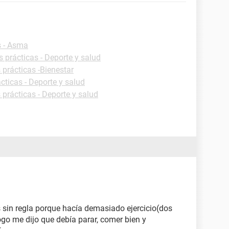
s - Asma
s prácticas - Deporte y salud
 prácticas -Bienestar
cticas - Deporte y salud
 prácticas - Deporte y salud
 sin regla porque hacía demasiado ejercicio(dos
ogo me dijo que debía parar, comer bien y