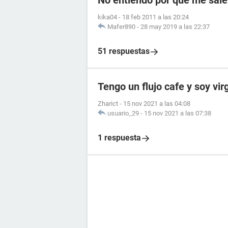
No entiendo por qué me sale
kika04
-
18 feb 2011 a las 20:24
Mafer890
-
28 may 2019 a las 22:37
51 respuestas
Tengo un flujo cafe y soy vir
Zharict
-
15 nov 2021 a las 04:08
usuario_29
-
15 nov 2021 a las 07:38
1 respuesta