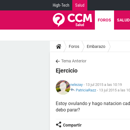
High-Tech
Salud
FOROS
SALUD
Foros
Embarazo
Tema Anterior
Ejercicio
nelezay
- 13 jul 2015 a las 10:19
PatriciaRazz
-
13 jul 2015 a las 1
Estoy ovulando y hago natacion cada
debo parar?
Compartir