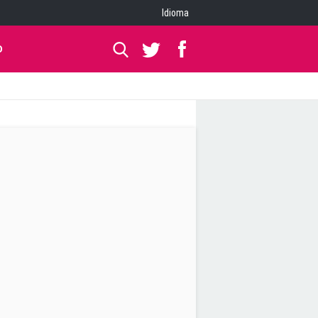
Idioma
O