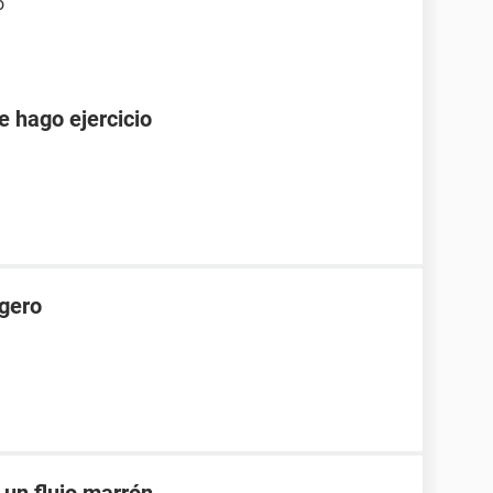
ó
e hago ejercicio
igero