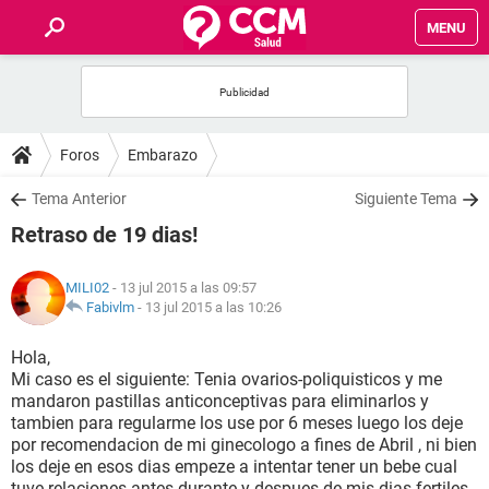
MENU
INICIO
FOROS
Foros
Embarazo
SALUD
Tema Anterior
Siguiente Tema
Retraso de 19 dias!
FAMILIA
MILI02
- 13 jul 2015 a las 09:57
NUTRICIÓN
Fabivlm
-
13 jul 2015 a las 10:26
Hola,
BIENESTAR
Mi caso es el siguiente: Tenia ovarios-poliquisticos y me
mandaron pastillas anticonceptivas para eliminarlos y
SEXUALIDAD
tambien para regularme los use por 6 meses luego los deje
por recomendacion de mi ginecologo a fines de Abril , ni bien
los deje en esos dias empeze a intentar tener un bebe cual
GLOSARIO
tuve relaciones antes durante y despues de mis dias fertiles,