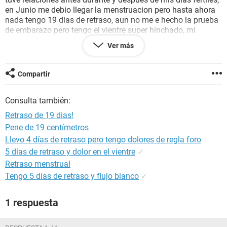
en Junio me debio llegar la menstruacion pero hasta ahora
nada tengo 19 dias de retraso, aun no me e hecho la prueba
de embarazo pero tengo el vientre super hinchado, mi
pregunta es ese retraso se puede deber a que deje las
Ver más
pastillas o puede ser un embarazo? Le agradeceria mucho
que me saque de duda
Gracias
Compartir
Consulta también:
Retraso de 19 dias!
Pene de 19 centímetros
Llevo 4 días de retraso pero tengo dolores de regla foro
5 días de retraso y dolor en el vientre
✓
Retraso menstrual
Tengo 5 días de retraso y flujo blanco
✓
1 respuesta