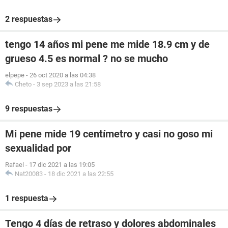
2 respuestas
tengo 14 años mi pene me mide 18.9 cm y de
grueso 4.5 es normal ? no se mucho
elpepe
-
26 oct 2020 a las 04:38
Cheto
-
3 sep 2023 a las 21:58
9 respuestas
Mi pene mide 19 centímetro y casi no goso mi
sexualidad por
Rafael
-
17 dic 2021 a las 19:05
Nat20083
-
18 dic 2021 a las 22:55
1 respuesta
Tengo 4 días de retraso y dolores abdominales