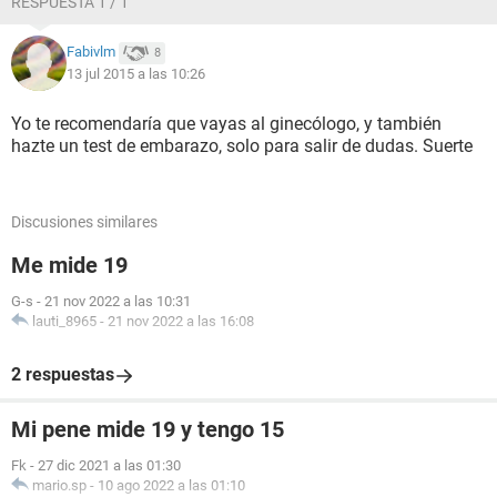
RESPUESTA 1 / 1
Fabivlm
8
13 jul 2015 a las 10:26
Yo te recomendaría que vayas al ginecólogo, y también
hazte un test de embarazo, solo para salir de dudas. Suerte
Discusiones similares
Me mide 19
G-s
-
21 nov 2022 a las 10:31
lauti_8965
-
21 nov 2022 a las 16:08
2 respuestas
Mi pene mide 19 y tengo 15
Fk
-
27 dic 2021 a las 01:30
mario.sp
-
10 ago 2022 a las 01:10