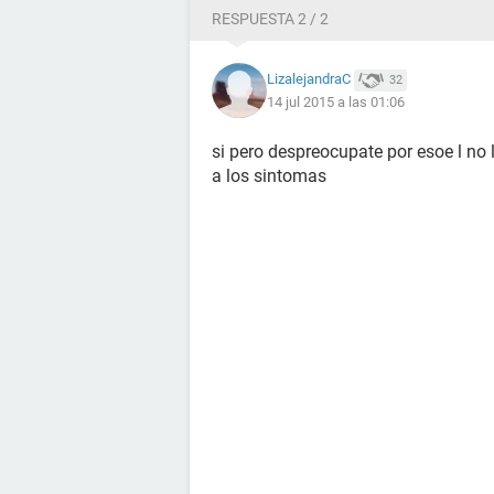
RESPUESTA 2 / 2
LizalejandraC
32
14 jul 2015 a las 01:06
si pero despreocupate por esoe l no
a los sintomas