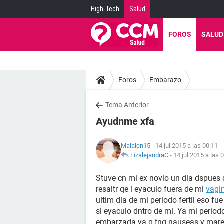
High-Tech
Salud
FOROS
SALUD
Foros
Embarazo
Tema Anterior
Ayudnme xfa
Maialen15
- 14 jul 2015 a las 00:11
LizalejandraC
-
14 jul 2015 a las 
Stuve cn mi ex novio un dia dspues 
resaltr qe l eyaculo fuera de mi
vagi
ultim dia de mi periodo fertil eso fu
si eyaculo dntro de mi. Ya mi period
embarzada ya q tng nauseas y mareos