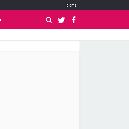
Idioma
O