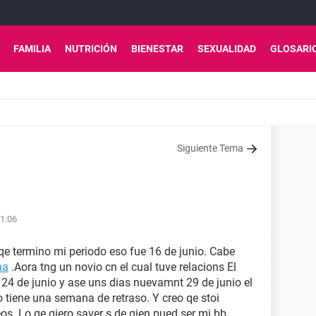
FAMILIA
NUTRICIÓN
BIENESTAR
SEXUALIDAD
GLOSARI
Siguiente Tema
01:06
qe termino mi periodo eso fue 16 de junio. Cabe
na
.Aora tng un novio cn el cual tuve relacions El
e 24 de junio y ase uns dias nuevamnt 29 de junio el
o tiene una semana de retraso. Y creo qe stoi
. Lo qe qiero saver s de qien pued ser mi bb