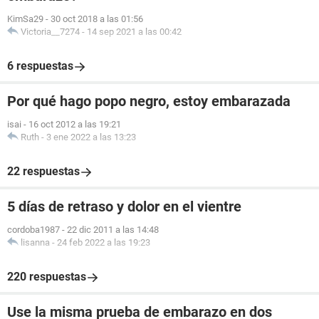
KimSa29
-
30 oct 2018 a las 01:56
Victoria__7274
-
14 sep 2021 a las 00:42
6 respuestas
Por qué hago popo negro, estoy embarazada
isai
-
16 oct 2012 a las 19:21
Ruth
-
3 ene 2022 a las 13:23
22 respuestas
5 días de retraso y dolor en el vientre
cordoba1987
-
22 dic 2011 a las 14:48
lisanna
-
24 feb 2022 a las 19:23
220 respuestas
Use la misma prueba de embarazo en dos