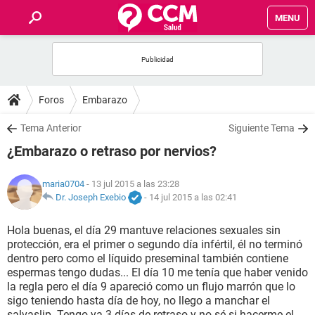
MENU
INICIO
FOROS
Foros
Embarazo
SALUD
Tema Anterior
Siguiente Tema
¿Embarazo o retraso por nervios?
FAMILIA
maria0704
- 13 jul 2015 a las 23:28
NUTRICIÓN
Dr. Joseph Exebio
-
14 jul 2015 a las 02:41
Hola buenas, el día 29 mantuve relaciones sexuales sin
BIENESTAR
protección, era el primer o segundo día infértil, él no terminó
dentro pero como el líquido preseminal también contiene
SEXUALIDAD
espermas tengo dudas... El día 10 me tenía que haber venido
la regla pero el día 9 apareció como un flujo marrón que lo
sigo teniendo hasta día de hoy, no llego a manchar el
GLOSARIO
salvaslip. Tengo ya 3 días de retraso y no sé si hacerme el