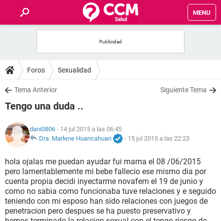
MENU
INICIO
FOROS
Foros
Sexualidad
SALUD
Tema Anterior
Siguiente Tema
Tengo una duda ..
FAMILIA
dani0806
- 14 jul 2015 a las 06:45
NUTRICIÓN
Dra. Marlene Huancahuari
-
15 jul 2015 a las 22:23
hola ojalas me puedan ayudar fui mama el 08 /06/2015
BIENESTAR
pero lamentablemente mi bebe fallecio ese mismo dia por
cuenta propia decidi inyectarme novafem el 19 de junio y
SEXUALIDAD
como no sabia como funcionaba tuve relaciones y e seguido
teniendo con mi esposo han sido relaciones con juegos de
penetracion pero despues se ha puesto preservativo y
GLOSARIO
hemos terminado la relacion sexual con el tengo riesgo de