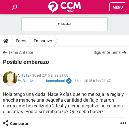
MENU
INICIO
FOROS
Foros
Embarazo
SALUD
Tema Anterior
Siguiente Tema
Posible embarazo
FAMILIA
Ali1812
- 16 jul 2015 a las 21:08
NUTRICIÓN
Dra. Marlene Huancahuari
-
16 jul 2015 a las 21:47
Hola tengo una duda. Hace 9 días que no me baja la regla y
BIENESTAR
anoche manche una pequeña cantidad de flujo marron
oscuro, me he realizado 2 test y dieron negativo ha ce unos
SEXUALIDAD
días atrás. Podrá ser embarazo? Que debo hacer?
Compartir
GLOSARIO