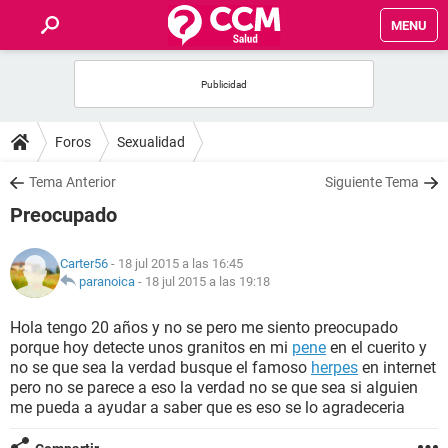
MENU
INICIO
FOROS
Foros
Sexualidad
SALUD
Tema Anterior
Siguiente Tema
Preocupado
FAMILIA
Carter56
- 18 jul 2015 a las 16:45
NUTRICIÓN
paranoica
-
18 jul 2015 a las 19:18
Hola tengo 20 años y no se pero me siento preocupado
BIENESTAR
porque hoy detecte unos granitos en mi
pene
en el cuerito y
no se que sea la verdad busque el famoso
herpes
en internet
SEXUALIDAD
pero no se parece a eso la verdad no se que sea si alguien
me pueda a ayudar a saber que es eso se lo agradeceria
GLOSARIO