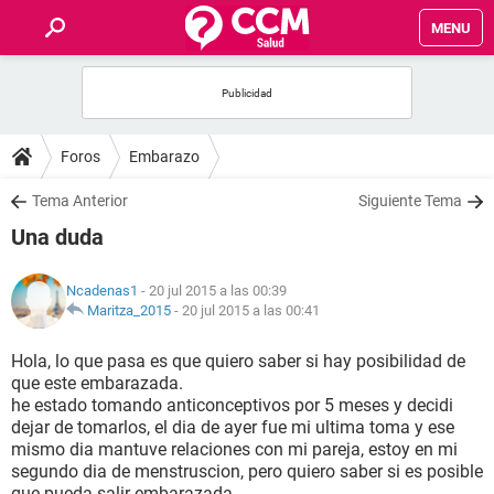
MENU
INICIO
FOROS
Foros
Embarazo
SALUD
Tema Anterior
Siguiente Tema
Una duda
FAMILIA
Ncadenas1
- 20 jul 2015 a las 00:39
NUTRICIÓN
Maritza_2015
-
20 jul 2015 a las 00:41
Hola, lo que pasa es que quiero saber si hay posibilidad de
BIENESTAR
que este embarazada.
he estado tomando anticonceptivos por 5 meses y decidi
SEXUALIDAD
dejar de tomarlos, el dia de ayer fue mi ultima toma y ese
mismo dia mantuve relaciones con mi pareja, estoy en mi
segundo dia de menstruscion, pero quiero saber si es posible
GLOSARIO
que pueda salir embarazada