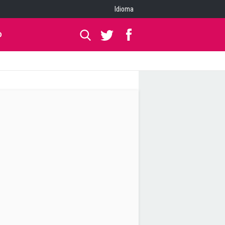
Idioma
O