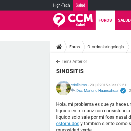
High-Tech
Salud
FOROS
SALUD
Foros
Otorrinolaringología
Tema Anterior
SINOSITIS
criollsimo
- 20 jul 2015 a las 02:51
Dra. Marlene Huancahuari
-
2
Hola, mi problema es que ya hace 
liquido en mi nariz con consistencia
liquido solo sale por mi fosa nasal
estornudos
y también siento como s
mucosidad verde.