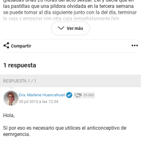
las pastillas que una píldora olvidada en la tercera semana
se puede tomar al día siguiente junto con la del día, terminar
la caja y empezar con otra caja inmediatamente (sin
interrupción). Eso es lo que hice.
Ver más
La ovulación normalmente ocurre del día días 10 al 16 (más
o menos). El olvido sucedió el día 21 del ciclo.
¿Hay muchas probabilidades de embarazo o no? Estoy
Compartir
asustada.
Espero su respuesta. ¡Gracias de antemano!
1 respuesta
RESPUESTA 1 / 1
Dra. Marlene Huancahuari
29.005
20 jul 2015 a las 12:34
Hola,
Sí por eso es necesario que utilices el anticonceptivo de
eemrgencia.