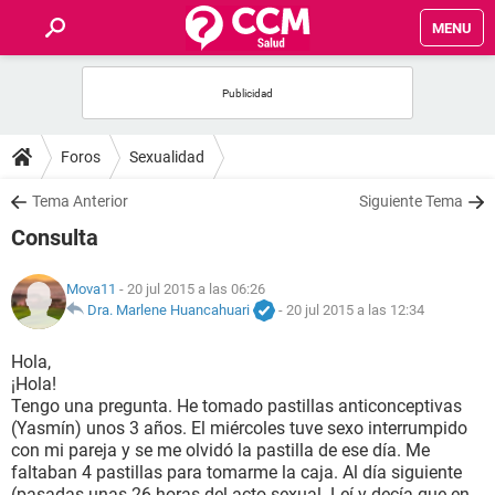
MENU
INICIO
FOROS
Foros
Sexualidad
SALUD
Tema Anterior
Siguiente Tema
Consulta
FAMILIA
Mova11
- 20 jul 2015 a las 06:26
NUTRICIÓN
Dra. Marlene Huancahuari
-
20 jul 2015 a las 12:34
Hola,
BIENESTAR
¡Hola!
Tengo una pregunta. He tomado pastillas anticonceptivas
SEXUALIDAD
(Yasmín) unos 3 años. El miércoles tuve sexo interrumpido
con mi pareja y se me olvidó la pastilla de ese día. Me
faltaban 4 pastillas para tomarme la caja. Al día siguiente
GLOSARIO
(pasadas unas 26 horas del acto sexual. Leí y decía que en