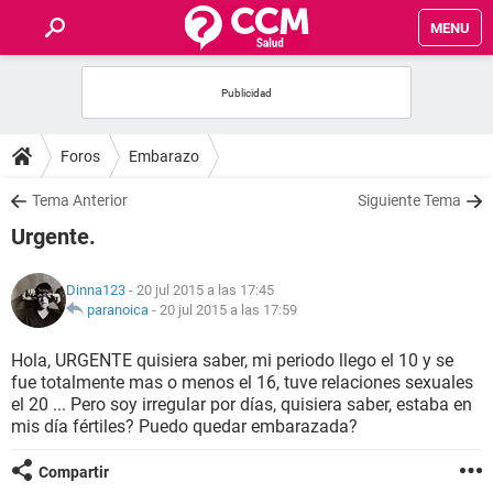
MENU
INICIO
FOROS
Foros
Embarazo
SALUD
Tema Anterior
Siguiente Tema
Urgente.
FAMILIA
Dinna123
- 20 jul 2015 a las 17:45
NUTRICIÓN
paranoica
-
20 jul 2015 a las 17:59
Hola, URGENTE quisiera saber, mi periodo llego el 10 y se
BIENESTAR
fue totalmente mas o menos el 16, tuve relaciones sexuales
el 20 ... Pero soy irregular por días, quisiera saber, estaba en
SEXUALIDAD
mis día fértiles? Puedo quedar embarazada?
Compartir
GLOSARIO