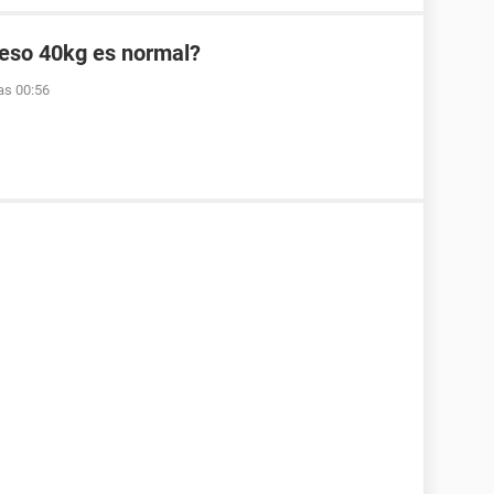
peso 40kg es normal?
as 00:56