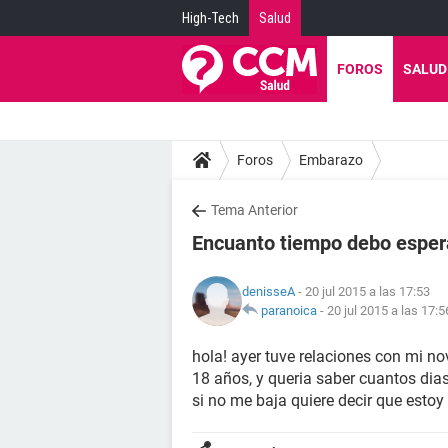
High-Tech
Salud
FOROS
SALUD
Foros
Embarazo
Tema Anterior
Encuanto tiempo debo esper
denisseA
- 20 jul 2015 a las 17:53
paranoica
-
20 jul 2015 a las 17:5
hola! ayer tuve relaciones con mi no
18 años, y queria saber cuantos dia
si no me baja quiere decir que est