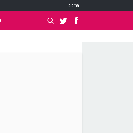
Idioma
O