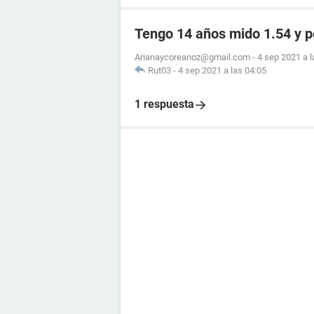
Tengo 14 años mido 1.54 y 
Arianaycoreanoz@gmail.com
-
4 sep 2021 a l
Rut03
-
4 sep 2021 a las 04:05
1 respuesta